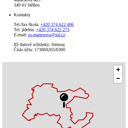
349 01 Stříbro
Kontakty
Tel./fax škola:
+420 374 622 406
Tel. jídelna:
+420 374 622 271
E-mail:
zs-manesova@iol.cz
ID datové schránky: frimssq
Číslo účtu: 173869265/0300
+
−