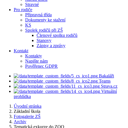
Stravné
Pro rodiče
Přípravná třída
Dokumenty ke stažení
KS
Spolek rodičů při ZŠ
Členové spolku rodičů
Stanovy
Zápisy a zprávy
Kontakt
Kontakty
Napište nám
Pověřenec GDPR
Bakaláři
Teams
Strava.cz
Virtuální
prohlídka
Úvodní stránka
Základní škola
Fotogalerie ZŠ
Archiv
Tematická exkurze do ZOO