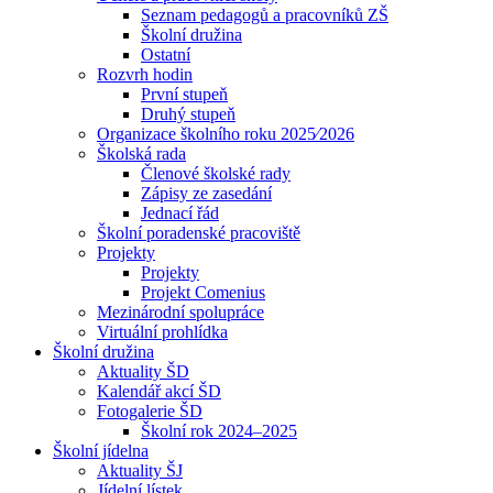
Seznam pedagogů a pracovníků ZŠ
Školní družina
Ostatní
Rozvrh hodin
První stupeň
Druhý stupeň
Organizace školního roku 2025⁄2026
Školská rada
Členové školské rady
Zápisy ze zasedání
Jednací řád
Školní poradenské pracoviště
Projekty
Projekty
Projekt Comenius
Mezinárodní spolupráce
Virtuální prohlídka
Školní družina
Aktuality ŠD
Kalendář akcí ŠD
Fotogalerie ŠD
Školní rok 2024–2025
Školní jídelna
Aktuality ŠJ
Jídelní lístek