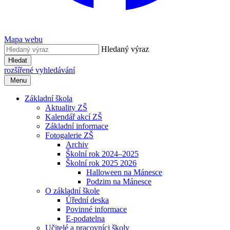
Mapa webu
Hledaný výraz
Hledat
rozšířené vyhledávání
Menu
Základní škola
Aktuality ZŠ
Kalendář akcí ZŠ
Základní informace
Fotogalerie ZŠ
Archiv
Školní rok 2024–2025
Školní rok 2025 2026
Halloween na Mánesce
Podzim na Mánesce
O základní škole
Úřední deska
Povinné informace
E-podatelna
Učitelé a pracovníci školy