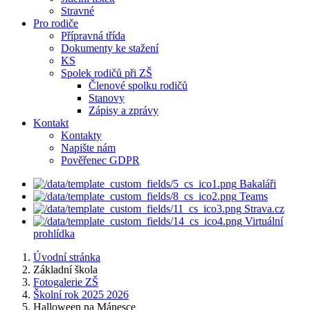
Stravné
Pro rodiče
Přípravná třída
Dokumenty ke stažení
KS
Spolek rodičů při ZŠ
Členové spolku rodičů
Stanovy
Zápisy a zprávy
Kontakt
Kontakty
Napište nám
Pověřenec GDPR
Bakaláři
Teams
Strava.cz
Virtuální
prohlídka
Úvodní stránka
Základní škola
Fotogalerie ZŠ
Školní rok 2025 2026
Halloween na Mánesce