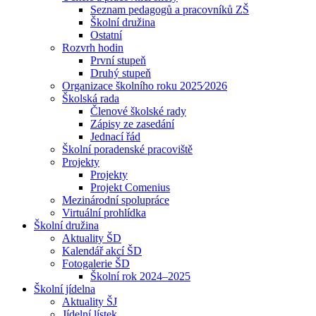
Seznam pedagogů a pracovníků ZŠ
Školní družina
Ostatní
Rozvrh hodin
První stupeň
Druhý stupeň
Organizace školního roku 2025⁄2026
Školská rada
Členové školské rady
Zápisy ze zasedání
Jednací řád
Školní poradenské pracoviště
Projekty
Projekty
Projekt Comenius
Mezinárodní spolupráce
Virtuální prohlídka
Školní družina
Aktuality ŠD
Kalendář akcí ŠD
Fotogalerie ŠD
Školní rok 2024–2025
Školní jídelna
Aktuality ŠJ
Jídelní lístek