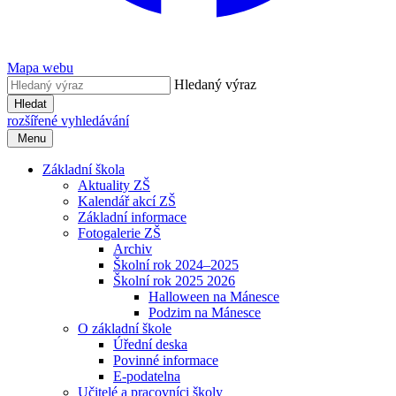
Mapa webu
Hledaný výraz
Hledat
rozšířené vyhledávání
Menu
Základní škola
Aktuality ZŠ
Kalendář akcí ZŠ
Základní informace
Fotogalerie ZŠ
Archiv
Školní rok 2024–2025
Školní rok 2025 2026
Halloween na Mánesce
Podzim na Mánesce
O základní škole
Úřední deska
Povinné informace
E-podatelna
Učitelé a pracovníci školy