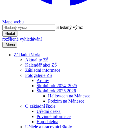
Mapa webu
Hledaný výraz
Hledat
rozšířené vyhledávání
Menu
Základní škola
Aktuality ZŠ
Kalendář akcí ZŠ
Základní informace
Fotogalerie ZŠ
Archiv
Školní rok 2024–2025
Školní rok 2025 2026
Halloween na Mánesce
Podzim na Mánesce
O základní škole
Úřední deska
Povinné informace
E-podatelna
Učitelé a pracovníci školy