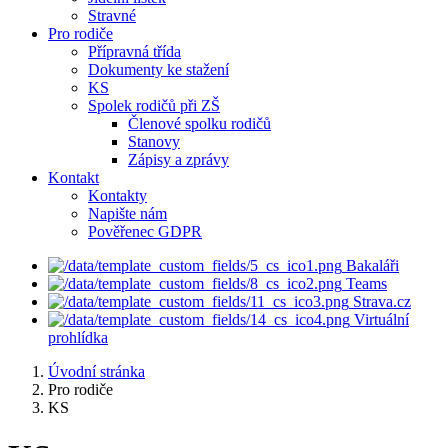
Stravné
Pro rodiče
Přípravná třída
Dokumenty ke stažení
KS
Spolek rodičů při ZŠ
Členové spolku rodičů
Stanovy
Zápisy a zprávy
Kontakt
Kontakty
Napište nám
Pověřenec GDPR
Bakaláři
Teams
Strava.cz
Virtuální
prohlídka
Úvodní stránka
Pro rodiče
KS