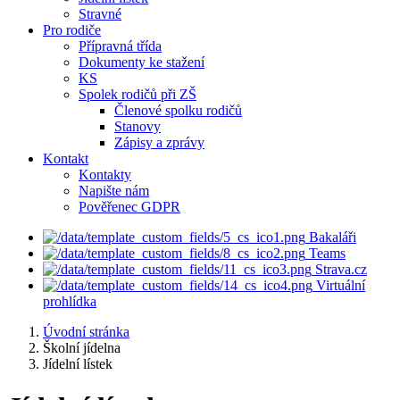
Stravné
Pro rodiče
Přípravná třída
Dokumenty ke stažení
KS
Spolek rodičů při ZŠ
Členové spolku rodičů
Stanovy
Zápisy a zprávy
Kontakt
Kontakty
Napište nám
Pověřenec GDPR
Bakaláři
Teams
Strava.cz
Virtuální
prohlídka
Úvodní stránka
Školní jídelna
Jídelní lístek