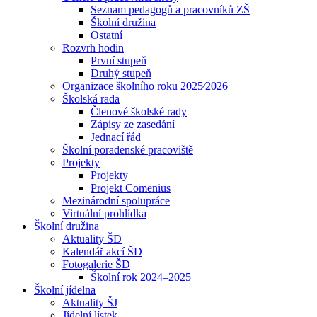
Seznam pedagogů a pracovníků ZŠ
Školní družina
Ostatní
Rozvrh hodin
První stupeň
Druhý stupeň
Organizace školního roku 2025⁄2026
Školská rada
Členové školské rady
Zápisy ze zasedání
Jednací řád
Školní poradenské pracoviště
Projekty
Projekty
Projekt Comenius
Mezinárodní spolupráce
Virtuální prohlídka
Školní družina
Aktuality ŠD
Kalendář akcí ŠD
Fotogalerie ŠD
Školní rok 2024–2025
Školní jídelna
Aktuality ŠJ
Jídelní lístek