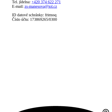
Tel. jídelna:
+420 374 622 271
E-mail:
zs-manesova@iol.cz
ID datové schránky: frimssq
Číslo účtu: 173869265/0300